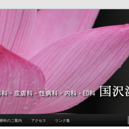
D科 くにさわ ひにょうき ひふか ヒフカ ヒニョウキ
フ科
療科のご案内
アクセス
リンク集