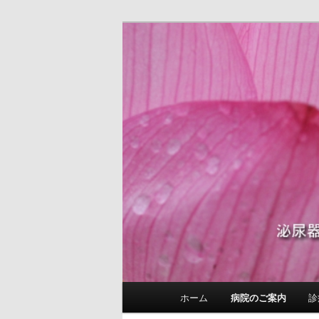
泌尿器科 皮膚科 性病科 内科 E
国沢泌尿器皮
メ
ホーム
病院のご案内
診
メ
イ