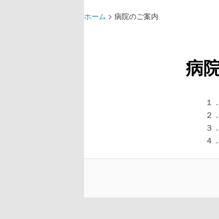
ン
イ
メ
ホーム
>
病院のご案内
ニ
ン
ュ
ー
コ
病
ン
１
テ
２
３
ン
４
ツ
へ
移