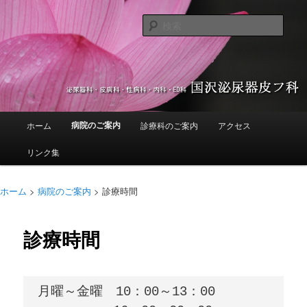
泌尿器科 皮膚科 性病科 内科 ED科 くにさわ ひにょうき ひふか ヒフカ ヒニ
ョウキ
検
索
国沢泌尿器皮フ科
メ
病院のご案内
ホーム
診療科のご案内
アクセス
メ
イ
ン
リンク集
イ
メ
ニ
ン
ュ
ホーム
>
病院のご案内
>
診療時間
ー
コ
診療時間
ン
テ
月曜～金曜　10：00～13：00

ン