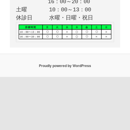
          16：00～20：00

土曜　　　　10：00～13：00

ツ
へ
移
動
Proudly powered by WordPress