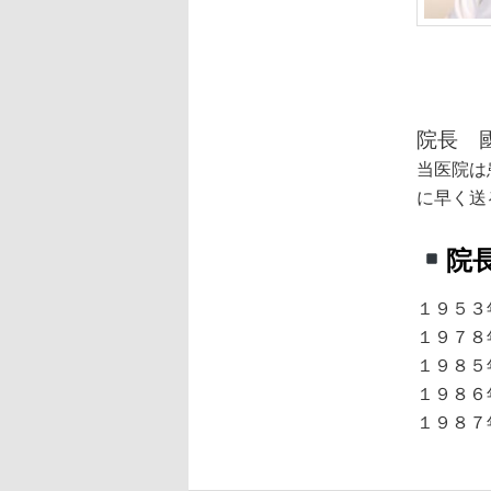
動
院長 
当医院は
に早く送
院
１９５３
１９７８
１９８５
１９８
１９８７