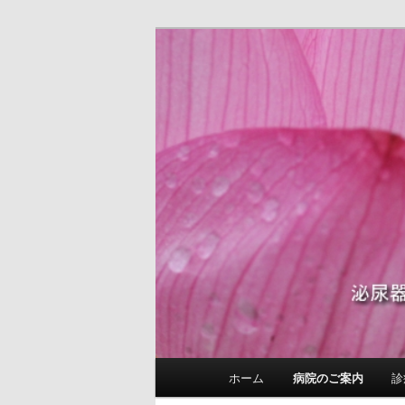
泌尿器科 皮膚科 性病科 内科 E
国沢泌尿器皮
メ
ホーム
病院のご案内
診
メ
イ