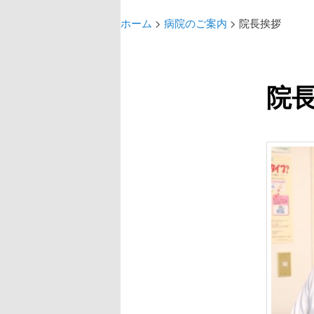
ン
イ
メ
ホーム
>
病院のご案内
>
院長挨拶
ニ
ン
ュ
ー
コ
院
ン
テ
ン
ツ
へ
移