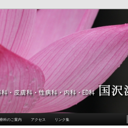
D科 くにさわ ひにょうき ひふか ヒフカ ヒニョウキ
フ科
療科のご案内
アクセス
リンク集